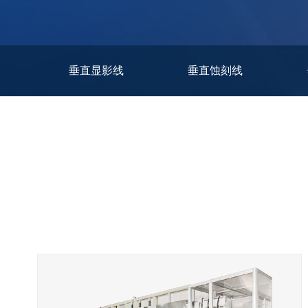
垂直显影线
垂直蚀刻线