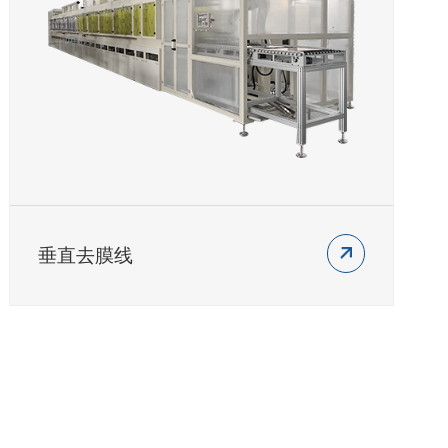
垂直去膜线