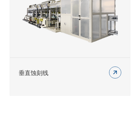
垂直蚀刻线